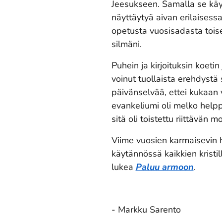
Jeesukseen. Samalla se käyn
näyttäytyä aivan erilaisessa
opetusta vuosisadasta tois
silmäni.
Puhein ja kirjoituksin koeti
voinut tuollaista erehdystä s
päivänselvää, ettei kukaan 
evankeliumi oli melko help
sitä oli toistettu riittävän m
Viime vuosien karmaisevin h
käytännössä kaikkien kristil
lukea
Paluu armoon
.
- Markku Sarento