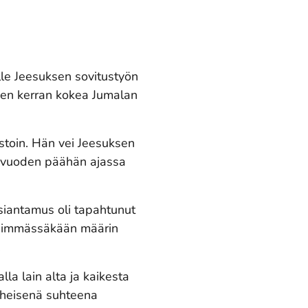
lle Jeesuksen sovitustyön
leen kerran kokea Jumalan
astoin. Hän vei Jeesuksen
en vuoden päähän ajassa
ksiantamus oli tapahtunut
äisimmässäkään määrin
.
la lain alta ja kaikesta
äheisenä suhteena