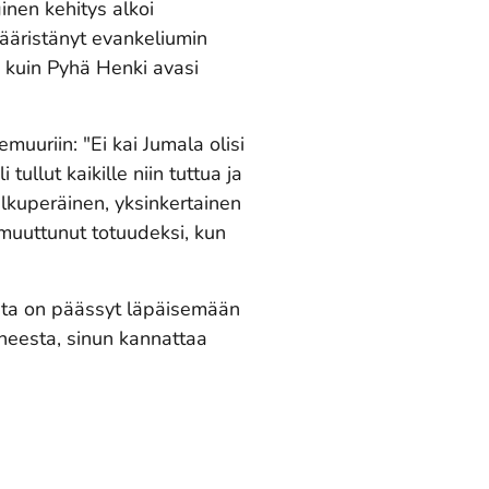
inen kehitys alkoi
 vääristänyt evankeliumin
 kuin Pyhä Henki avasi
muuriin: "Ei kai Jumala olisi
tullut kaikille niin tuttua ja
alkuperäinen, yksinkertainen
muuttunut totuudeksi, kun
esta on päässyt läpäisemään
iheesta, sinun kannattaa