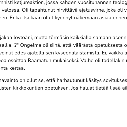
nisti ketjureaktion, jossa kahden vuosituhannen teolog
 valossa. Oli tapahtunut hirvittävä ajatusvirhe, joka oli
een. Enkä itsekään ollut kyennyt näkemään asiaa ennen
n jakaa löytöäni, mutta törmäsin kaikkialla samaan asenne
allia...?" Ongelma oli siinä, että väärästä opetuksesta oli 
voinut edes ajatella sen kyseenalaistamista. Ei, vaikka 
poa osoittaa Raamatun mukaiseksi. Valhe oli todellakin 
onta kertaa.
avainto on ollut se, että harhautunut käsitys sovituks
listen kirkkokuntien opetuksen. Jos haluat tietää lisää a