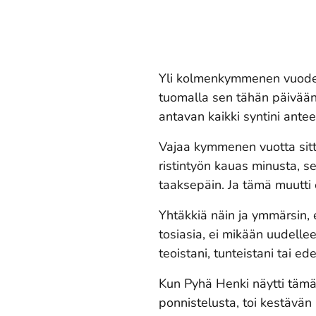
Yli kolmenkymmenen vuoden 
tuomalla sen tähän päivään 
antavan kaikki syntini antee
Vajaa kymmenen vuotta sitte
ristintyön kauas minusta, 
taaksepäin. Ja tämä muutti 
Yhtäkkiä näin ja ymmärsin, 
tosiasia, ei mikään uudelle
teoistani, tunteistani tai e
Kun Pyhä Henki näytti tämän
ponnistelusta, toi kestävä