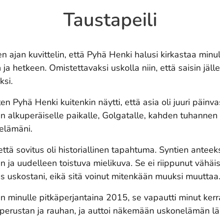
Taustapeili
ajan kuvittelin, että Pyhä Henki halusi kirkastaa minu
ja hetkeen. Omistettavaksi uskolla niin, että saisin jäl
ksi.
n Pyhä Henki kuitenkin näytti, että asia oli juuri päinv
sen alkuperäiselle paikalle, Golgatalle, kahden tuhann
elämäni.
että sovitus oli historiallinen tapahtuma. Syntien antee
en ja uudelleen toistuva mielikuva. Se ei riippunut väh
des uskostani, eikä sitä voinut mitenkään muuksi muuttaa
 minulle pitkäperjantaina 2015, se vapautti minut kerral
n perustan ja rauhan, ja auttoi näkemään uskonelämän l