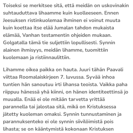
Toiseksi se merkitsee sitä, että meidän on uskovinakin
suhtauduttava lihaamme kuin kuolleeseen. Ennen
Jeesuksen ristinkuolemaa ihminen ei voinut muuta
kuin koettaa itse elää Jumalan tahdon mukaista
elämää, Vanhan testamentin ohjeiden mukaan.
Golgatalla tämä tie suljettiin lopullisesti. Synnin
alainen ihmisyys, meidän lihamme, tuomittiin
kuolemaan ja ristiinnaulittiin.
Lihamme oikea paikka on hauta. Juuri tähän Paavali
viittaa Roomalaiskirjeen 7. luvussa. Syvää inhoa
tuntien hän sanoutuu irti lihansa teoista. Vaikka paha
riippuu hänessä yhä kiinni, on hänen identiteettinsä jo
muualla. Enää ei ole mitään tarvetta yrittää
parannella tai jalostaa sitä, mikä on Kristuksessa
jätetty kuoleman omaksi. Synnin tunnustaminen ja
parannuksenteko ei ole synnin siivilöimistä pois
lihasta; se on kääntymistä kokonaan Kristuksen