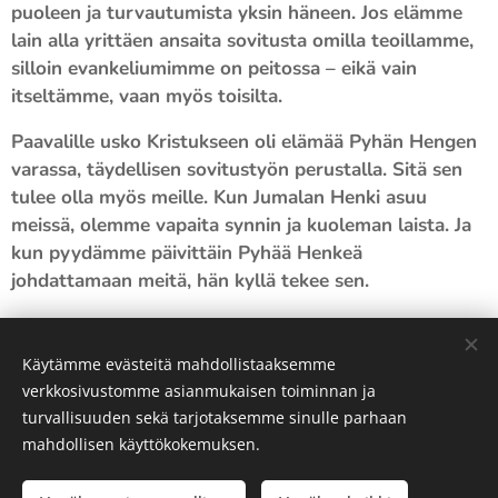
puoleen ja turvautumista yksin häneen. Jos elämme
lain alla yrittäen ansaita sovitusta omilla teoillamme,
silloin evankeliumimme on peitossa – eikä vain
itseltämme, vaan myös toisilta.
Paavalille usko Kristukseen oli elämää Pyhän Hengen
varassa, täydellisen sovitustyön perustalla. Sitä sen
tulee olla myös meille. Kun Jumalan Henki asuu
meissä, olemme vapaita synnin ja kuoleman laista. Ja
kun pyydämme päivittäin Pyhää Henkeä
johdattamaan meitä, hän kyllä tekee sen.
Käytämme evästeitä mahdollistaaksemme
Markku Sarento
verkkosivustomme asianmukaisen toiminnan ja
turvallisuuden sekä tarjotaksemme sinulle parhaan
mahdollisen käyttökokemuksen.