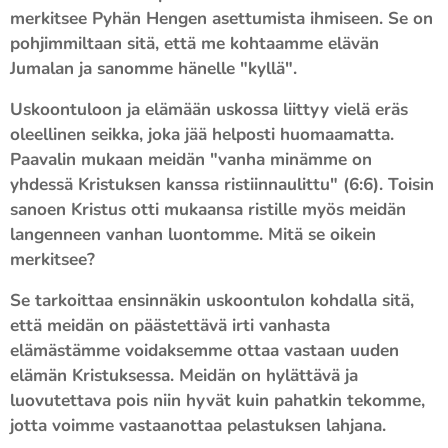
merkitsee Pyhän Hengen asettumista ihmiseen. Se on
pohjimmiltaan sitä, että me kohtaamme elävän
Jumalan ja sanomme hänelle "kyllä".
Uskoontuloon ja elämään uskossa liittyy vielä eräs
oleellinen seikka, joka jää helposti huomaamatta.
Paavalin mukaan meidän "vanha minämme on
yhdessä Kristuksen kanssa ristiinnaulittu" (6:6). Toisin
sanoen Kristus otti mukaansa ristille myös meidän
langenneen vanhan luontomme. Mitä se oikein
merkitsee?
Se tarkoittaa ensinnäkin uskoontulon kohdalla sitä,
että meidän on päästettävä irti vanhasta
elämästämme voidaksemme ottaa vastaan uuden
elämän Kristuksessa. Meidän on hylättävä ja
luovutettava pois niin hyvät kuin pahatkin tekomme,
jotta voimme vastaanottaa pelastuksen lahjana.