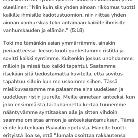
oleellinen: "Niin kuin siis yhden ainoan rikkomus tuotti
kaikille ihmisille kadotustuomion, niin riittää yhden
ainoan vanhurskas teko antamaan kaikille ihmisille
vanhurskauden ja elämän." (5:18)
Toki me tämänkin asian ymmärrämme, ainakin
periaatteessa. Jeesus kuoli puolestamme ristillä ja
sovitti kaikki syntimme. Kuitenkin joskus unohdamme,
milloin ja missä tuo kaikki tapahtui. Saatamme
itsekään sitä tiedostamatta kuvitella, että sovitus
tapahtuu silloin kun me uskomme siihen. Tässä
mielikuvassamme me palaamme aina uudelleen ja
uudelleen ristin juurelle. Meille annetaan anteeksi, kun
joko ensimmäistä tai tuhannetta kertaa tunnemme
nääntyvämme syntitaakan alle ja sitten vihdoin
saamme omistaa armon ja anteeksiantamuksen. Tämä
ei ole kuitenkaan Paavalin opetusta. Hänelle tuotti
erityistä iloa se, että "Jumala osoittaa rakkautensa