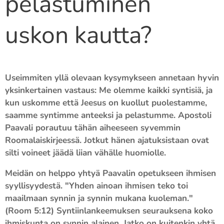
pelastuminen
uskon kautta?
Useimmiten yllä olevaan kysymykseen annetaan hyvin
yksinkertainen vastaus: Me olemme kaikki syntisiä, ja
kun uskomme että Jeesus on kuollut puolestamme,
saamme syntimme anteeksi ja pelastumme. Apostoli
Paavali porautuu tähän aiheeseen syvemmin
Roomalaiskirjeessä. Jotkut hänen ajatuksistaan ovat
silti voineet jäädä liian vähälle huomiolle.
Meidän on helppo yhtyä Paavalin opetukseen ihmisen
syyllisyydestä. "Yhden ainoan ihmisen teko toi
maailmaan synnin ja synnin mukana kuoleman."
(Room 5:12) Syntiinlankeemuksen seurauksena koko
ihmiskunta on synnin alainen. Jatko on kuitenkin yhtä