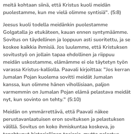
meitä kohtaan siinä, että Kristus kuoli meidän
puolestamme, kun me vielä olimme syntisiä". (5:8)
Jeesus kuoli todella meidänkin puolestamme
Golgatalla jo etukäteen, kauan ennen syntymäämme.
Sovitus on täydellinen ja loppuun asti suoritettu, ja se
koskee kaikkia ihmisiä. Jos luulemme, että Kristuksen
sovitustyö on jollain tapaa ehdollinen ja riippuu
meidän uskostamme, elämämme ei ole täytetyn työn
varassa Kristus-kalliolla. Paavali kirjoittaa: "Jos kerran
Jumalan Pojan kuolema sovitti meidät Jumalan
kanssa, kun olimme hänen vihollisiaan, paljon
varmemmin on Jumalan Pojan elämä pelastava meidät
nyt, kun sovinto on tehty." (5:10)
Meidän on ymmärrettävä, että Paavali näkee
perustavanlaatuisen eron sovituksen ja pelastuksen
välillä. Sovitus on koko ihmiskuntaa koskeva, jo