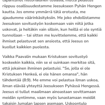
tapahtunut historiallinen tosiasia, mutta pelastus
riippuu osallisuudestamme Jeesukseen Pyhän Hengen
kautta. Jos emme ymmärrä tätä erotusta, me
ajaudumme väärinkäsityksiin. Me joko ehdollistamme
Jeesuksen sovitustyön koskemaan vain niitä jotka
uskovat, ja heitäkin vain silloin, kun heillä ei ole syntiä
tunnollaan – tai sitten me kuvittelemme, että kaikki
ihmiset pelastuvat sen ansiosta, että Jeesus on
kuollut kaikkien puolesta.
Vaikka Paavalin mukaan Kristuksen sovitustyö
koskeekin kaikkia, niin se ei suinkaan merkitse sitä,
että jokainen ihminen pelastuisi. "Se, jolla ei ole
Kristuksen Henkeä, ei ole hänen omansa", hän
tähdentää (8:9). Me emme voi pelastua ilman uskoa,
ilman elävää yhteyttä Jeesukseen Pyhässä Hengessä.
Jeesus ei tullut maailmaan ainoastaan sovittamaan
meidän syntimme, vaan myös lunastamaan meidät
takaisin Jumalan lapsen asemaan. Uskoontulo